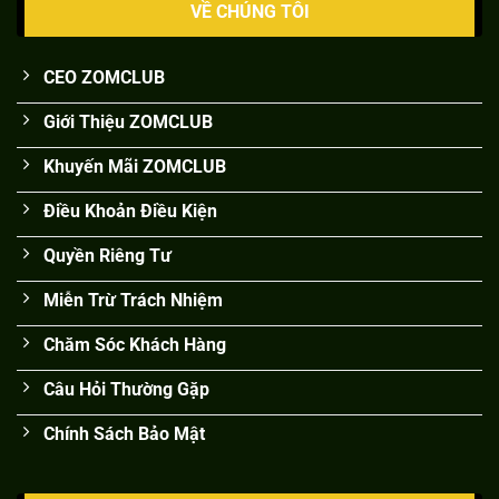
VỀ CHÚNG TÔI
CEO ZOMCLUB
Giới Thiệu ZOMCLUB
Khuyến Mãi ZOMCLUB
Điều Khoản Điều Kiện
Quyền Riêng Tư
Miễn Trừ Trách Nhiệm
Chăm Sóc Khách Hàng
Câu Hỏi Thường Gặp
Chính Sách Bảo Mật