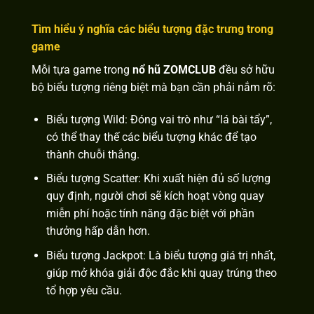
Tìm hiểu ý nghĩa các biểu tượng đặc trưng trong
game
Mỗi tựa game trong
nổ hũ ZOMCLUB
đều sở hữu
bộ biểu tượng riêng biệt mà bạn cần phải nắm rõ:
Biểu tượng Wild: Đóng vai trò như “lá bài tẩy”,
có thể thay thế các biểu tượng khác để tạo
thành chuỗi thắng.
Biểu tượng Scatter: Khi xuất hiện đủ số lượng
quy định, người chơi sẽ kích hoạt vòng quay
miễn phí hoặc tính năng đặc biệt với phần
thưởng hấp dẫn hơn.
Biểu tượng Jackpot: Là biểu tượng giá trị nhất,
giúp mở khóa giải độc đắc khi quay trúng theo
tổ hợp yêu cầu.