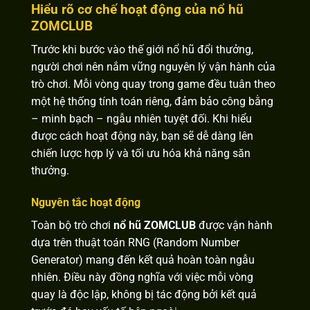
Hiểu rõ cơ chế hoạt động của nổ hũ
ZOMCLUB
Trước khi bước vào thế giới nổ hũ đổi thưởng,
người chơi nên nắm vững nguyên lý vận hành của
trò chơi. Mỗi vòng quay trong game đều tuân theo
một hệ thống tính toán riêng, đảm bảo công bằng
– minh bạch – ngẫu nhiên tuyệt đối. Khi hiểu
được cách hoạt động này, bạn sẽ dễ dàng lên
chiến lược hợp lý và tối ưu hóa khả năng săn
thưởng.
Nguyên tắc hoạt động
Toàn bộ trò chơi
nổ hũ ZOMCLUB
được vận hành
dựa trên thuật toán RNG (Random Number
Generator) mang đến kết quả hoàn toàn ngẫu
nhiên. Điều này đồng nghĩa với việc mỗi vòng
quay là độc lập, không bị tác động bởi kết quả