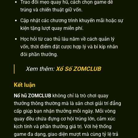
Trao đổi mẹo quay hũ, cách chọn game dễ
trúng và chiến thuật giữ vốn.
Cập nhật các chương trình khuyến mãi hoặc sự
kiện tặng lượt quay miễn phí.
Học hỏi từ cao thủ lâu năm về cách quản lý
vốn, thời điểm đặt cược hợp lý và bí kíp nhân
đôi phần thưởng.
Xem thêm:
Xổ Số ZOMCLUB
Kết luận
Nổ hũ ZOMCLUB
không chỉ là trò chơi quay
thưởng thông thường mà là sân chơi giải trí đẳng
cấp giúp bạn nhận thưởng mỗi ngày. Mỗi vòng
quay đều chứa đựng cơ hội trúng lớn, cảm xúc
kịch tính và phần thưởng giá trị. Với hệ thống
game đa dạng, giao diện mượt mà cùng tỷ lệ trả