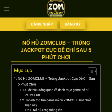
Bỏ
qua
nội
dung
ĐĂNG NHẬP
ĐĂNG KÝ
NỔ HŨ ZOMCLUB – TRÚNG
JACKPOT CỰC DỄ CHỈ SAU 5
PHÚT CHƠI
Mục Lục
Nổ Hũ ZOMCLUB – Trúng Jackpot Cực Dễ Chỉ Sau
5 Phút Chơi
Giới thiệu tổng quan về danh mục game nổ hũ
ZOMCLUB
Top những tựa game nổ hũ ZOMCLUB hot nhất
hiện nay
Nổ hũ xèng thắng lớn