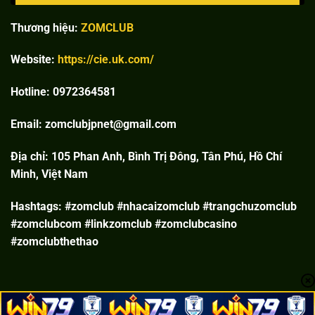
Thương hiệu:
ZOMCLUB
Website:
https://cie.uk.com/
Hotline:
0972364581
Email:
zomclubjpnet@gmail.com
Địa chỉ:
105 Phan Anh, Bình Trị Đông, Tân Phú, Hồ Chí
Minh, Việt Nam
Hashtags: #zomclub #nhacaizomclub #trangchuzomclub
#zomclubcom #linkzomclub #zomclubcasino
#zomclubthethao