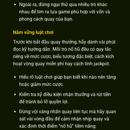
Ngoài ra, đừng ngại thử qua nhiều trò khác
nhau để tìm ra tựa game phù hợp với vốn và
phong cách quay của bạn.
Nắm vững luật chơi
Trước khi bắt đầu quay thưởng, hãy dành vài phút
đọc kỹ hướng dẫn. Mỗi trò nổ hũ đều có quy tắc
riêng về mức cược, biểu tượng đặc biệt, cách kích
hoạt vòng quay miễn phí hay cách tính jackpot.
Hiểu rõ luật chơi giúp bạn biết khi nào nên tăng
hoặc giảm mức cược.
Kiểm tra kỹ điều kiện nhận thưởng và rút tiền
để tránh bỏ lỡ quyền lợi.
Đừng vội vàng nhấn quay liên tục mà hãy quan
sát vài vòng đầu để cảm nhận nhịp quay và
xác định thời điểm “nổ hũ” tiềm năng.