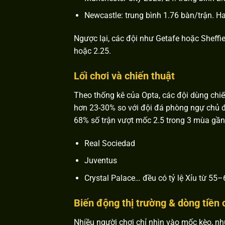
Newcastle: trung bình 1.76 bàn/trận. Ha
Ngược lại, các đội như Getafe hoặc Sheffie
hoặc 2.25.
Lối chơi và chiến thuật
Theo thống kê của Opta, các đội dùng chi
hơn 23-30% so với đội đá phòng ngự chủ độ
68% số trận vượt mốc 2.5 trong 3 mùa gần 
Real Sociedad
Juventus
Crystal Palace… đều có tỷ lệ Xỉu từ 55
Biến động thị trường & dòng tiền
Nhiều người chơi chỉ nhìn vào mốc kèo, nh