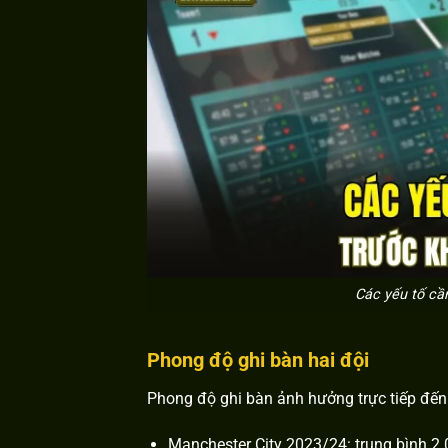
Các yếu tố cần
Phong độ ghi bàn hai đội
Phong độ ghi bàn ảnh hưởng trực tiếp đến k
Manchester City 2023/24: trung bình 2.