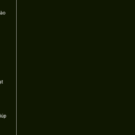
vào
ạt
iúp