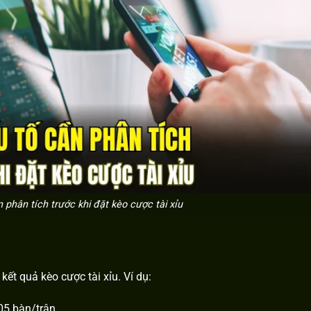
 phân tích trước khi đặt kèo cược tài xỉu
ết quả kèo cược tài xỉu. Ví dụ:
05 bàn/trận.