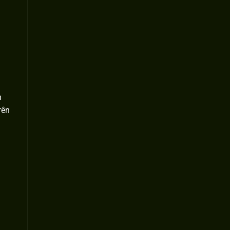
m
rên