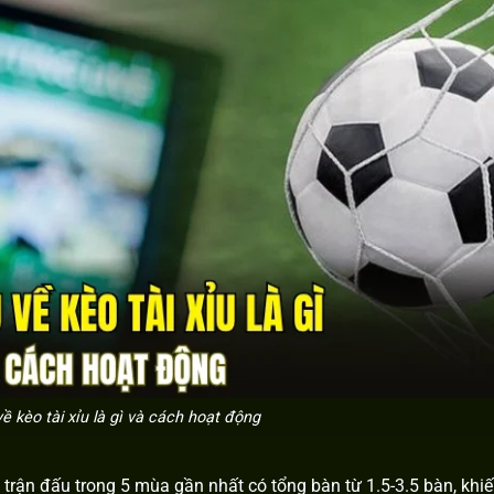
ề kèo tài xỉu là gì và cách hoạt động
 trận đấu trong 5 mùa gần nhất có tổng bàn từ 1.5-3.5 bàn, khi