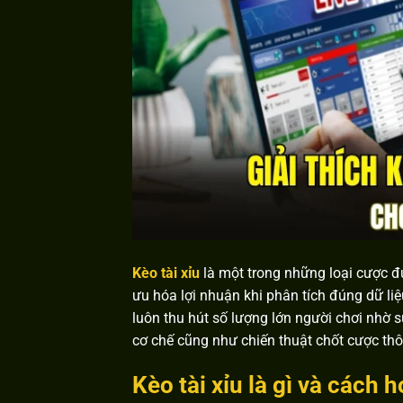
Kèo tài xỉu
là một trong những loại cược đư
ưu hóa lợi nhuận khi phân tích đúng dữ l
luôn thu hút số lượng lớn người chơi nhờ 
cơ chế cũng như chiến thuật chốt cược thôn
Kèo tài xỉu là gì và cách 