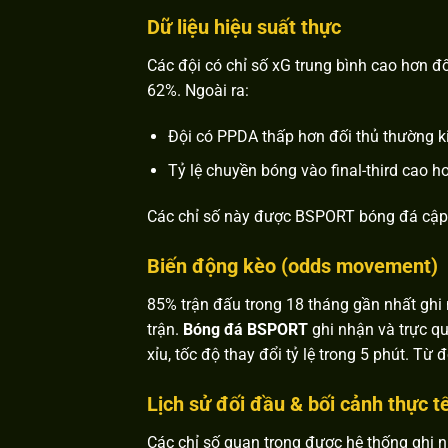
Dữ liệu hiệu suất thực
Các đội có chỉ số xG trung bình cao hơn đối 
62%. Ngoài ra:
Đội có PPDA thấp hơn đối thủ thường k
Tỷ lệ chuyền bóng vào final-third cao h
Các chỉ số này được BSPORT bóng đá cập n
Biến động kèo (odds movement)
85% trận đấu trong 18 tháng gần nhất ghi 
trận.
Bóng đá BSPORT
ghi nhận và trực qu
xỉu, tốc độ thay đổi tỷ lệ trong 5 phút. Từ
Lịch sử đối đầu & bối cảnh thực t
Các chỉ số quan trọng được hệ thống ghi n