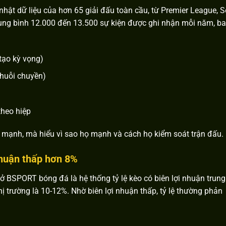
t dữ liệu của hơn 65 giải đấu toàn cầu, từ Premier League, S
ung bình 12.000 đến 13.500 sự kiện được ghi nhận mỗi năm, b
tạo kỳ vọng)
chuỗi chuyền)
theo hiệp
o mạnh, mà hiểu vì sao họ mạnh và cách họ kiểm soát trận đấu.
nhuận thấp hơn 8%
 BSPORT bóng đá là hệ thống tỷ lệ kèo có biên lợi nhuận trung
hị trường là 10-12%. Nhờ biên lợi nhuận thấp, tỷ lệ thường phản