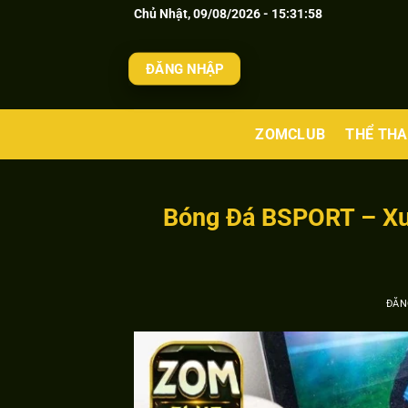
Bỏ
Chủ Nhật, 09/08/2026 - 15:32:00
qua
nội
ĐĂNG NHẬP
dung
ZOMCLUB
THỂ TH
Bóng Đá BSPORT – Xu
ĐĂN