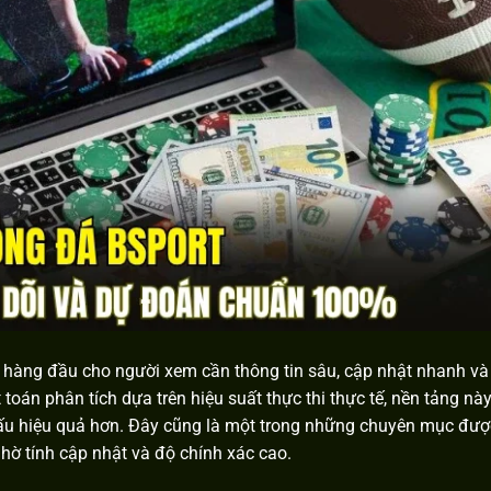
 hàng đầu cho người xem cần thông tin sâu, cập nhật nhanh và
t toán phân tích dựa trên hiệu suất thực thi thực tế, nền tảng nà
đấu hiệu quả hơn. Đây cũng là một trong những chuyên mục đượ
ờ tính cập nhật và độ chính xác cao.