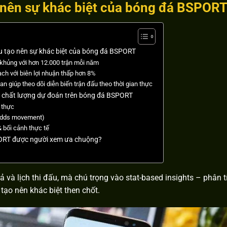
 nên sự khác biệt của bóng đá BSPOR
u tạo nên sự khác biệt của bóng đá BSPORT
 khủng với hơn 12.000 trận mỗi năm
ạch với biên lợi nhuận thấp hơn 8%
an giúp theo dõi diễn biến trận đấu theo thời gian thực
h chất lượng dự đoán trên bóng đá BSPORT
 thực
odds movement)
& bối cảnh thực tế
ORT được người xem ưa chuộng?
ả và lịch thi đấu, mà chú trọng vào stat-based insights – phân t
 tạo nên khác biệt then chốt.