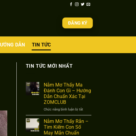
ĐĂNG KÝ
ƯỚNG DẪN
TIN TỨC
TIN TỨC MỚI NHẤT
Nằm Mơ Thấy Ma
Đánh Con Gì – Hướng
Dẫn Chuẩn Xác Tại
ZOMCLUB
Chức năng bình luận bị tắt
ở
Nằm
Mơ
Nằm Mơ Thấy Rắn –
Thấy
Tìm Kiếm Con Số
Ma
May Mắn Chuẩn
Đánh