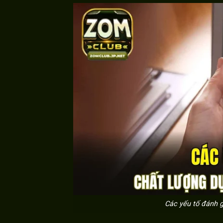
Các yếu tố đánh 