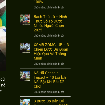
100%
Con
Gì
Chức năng bình luận bị tắt
ở
–
Nằm
Hướng
Mơ
Bạch Thủ Lô – Hình
Dẫn
Thấy
Thức Lô Tô Được
Chuẩn
Rắn
Nhiều Người Chọn
Xác
–
2025
Tại
Tìm
ZOMCLUB
Kiếm
Chức năng bình luận bị tắt
ở
Con
Bạch
Số
Thủ
XSMB ZOMCLUB – 3
May
Lô
Chiến Lược Dự Đoán
Mắn
–
Hiệu Quả Và Thông
Chuẩn
Hình
Minh
100%
Thức
Lô
Chức năng bình luận bị tắt
ở
Tô
XSMB
Được
ZOMCLUB
Nổ Hũ Genshin
Nhiều
–
Impact – 10 Lợi Ích
 dữ
Người
3
Nổi Bật Khi Bắt Đầu
Chọn
Chiến
y hỗ
Chơi
2025
Lược
c
Dự
Chức năng bình luận bị tắt
ở
Đoán
Nổ
Hiệu
Hũ
3 Bước Cơ Bản Để
Quả
Genshin