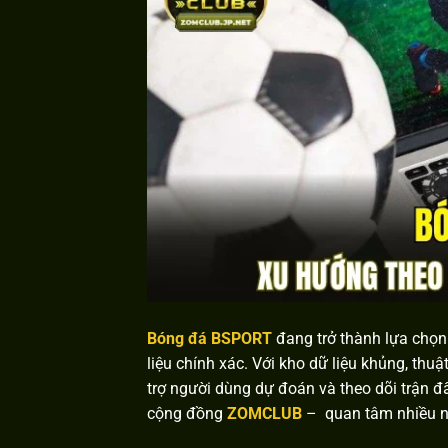
Bóng đá BSPORT
đang trở thành lựa chọn
liệu chính xác. Với kho dữ liệu khủng, thuậ
trợ người dùng dự đoán và theo dõi trận 
cộng đồng
ZOMCLUB
– quan tâm nhiều nh