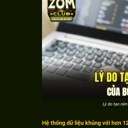
Lý do tạo nên
Hệ thống dữ liệu khủng với hơn 1