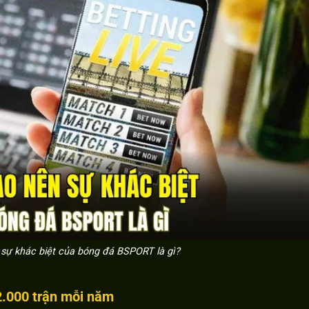
 sự khác biệt của bóng đá BSPORT là gì?
2.000 trận mỗi năm