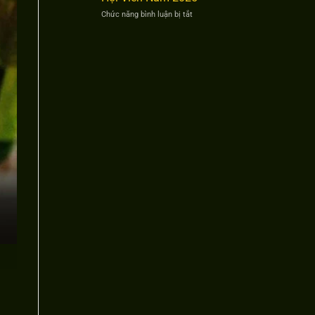
Quả
Nổ
Chức năng bình luận bị tắt
ở
Khi
Hũ
Tool
Chơi
Naruto
Hack
Nổ
Bắn
Hũ
Cá
Mèo
–
Chiêu
Cảnh
Tài
Báo
Khẩn
Cho
Hội
Viên
Năm
2025