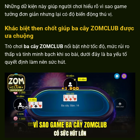
Những dữ kiện này giúp người chơi hiểu rõ vì sao game
tưởng đơn giản nhưng lại có độ biến động thú vị.
Khác biệt then chốt giúp ba cây ZOMCLUB được
ưa chuộng
Trò chơi
ba cây ZOMCLUB
nổi bật nhờ tốc độ, mức rủi ro
thấp và tính minh bạch khi so bài, dưới đây là ba yếu tố
quyết định làm nên sức hút.