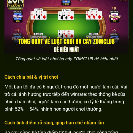
Tổng quát về luật chơi ba cây ZOMCLUB dễ hiểu nhất
Cách chia bài & vị trí chơi
Một bàn tối đa có 6 người, trong đó một người làm cái. Vai
trò cái ảnh hưởng trực tiếp đến winrate: theo thống kê của
nhiều bàn chơi, người làm cái thường có tỷ lệ thắng trung
bình 52% – 54%, nhỉnh hơn người chơi thường.
Cách tính điểm rõ ràng, giúp hạn chế nhầm lẫn
Ba cây dùng hệ tính điểm từ 0-9, người chơi cộng tổng